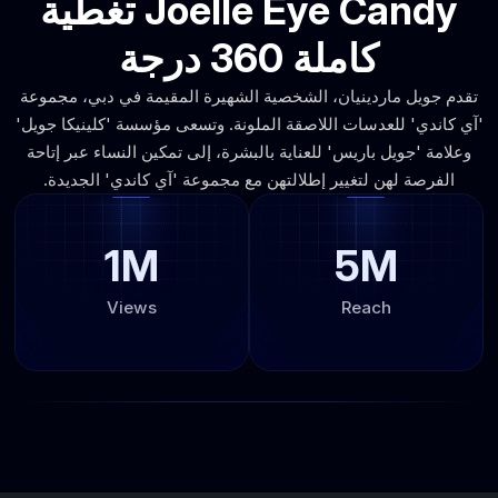
Joelle Eye Candy تغطية
كاملة 360 درجة
تقدم جويل ماردينيان، الشخصية الشهيرة المقيمة في دبي، مجموعة
'آي كاندي' للعدسات اللاصقة الملونة. وتسعى مؤسسة 'كلينيكا جويل'
وعلامة 'جويل باريس' للعناية بالبشرة، إلى تمكين النساء عبر إتاحة
الفرصة لهن لتغيير إطلالتهن مع مجموعة 'آي كاندي' الجديدة.
1M
5M
Views
Reach