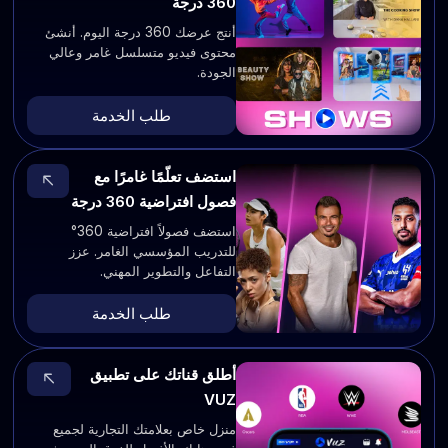
360 درجة
أنتج عرضك 360 درجة اليوم. أنشئ
محتوى فيديو متسلسل غامر وعالي
الجودة.
طلب الخدمة
استضف تعلّمًا غامرًا مع
فصول افتراضية 360 درجة
استضف فصولاً افتراضية 360°
للتدريب المؤسسي الغامر. عزز
التفاعل والتطوير المهني.
طلب الخدمة
أطلق قناتك على تطبيق
VUZ
منزل خاص بعلامتك التجارية لجميع