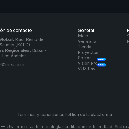
ión de contacto
General
Inicio
S
lobal:
Riad, Reino de
Ver ahora
N
 Saudita (KAFD)
Tienda
as Regionales:
Dubái •
Proyectos
 Los Ángeles
Socios
Vision Pro
360mea.com
VUZ Pay
Términos y condiciones
Política de la plataforma
— Una empresa de tecnología saudita con sede en Riad, Arabia 