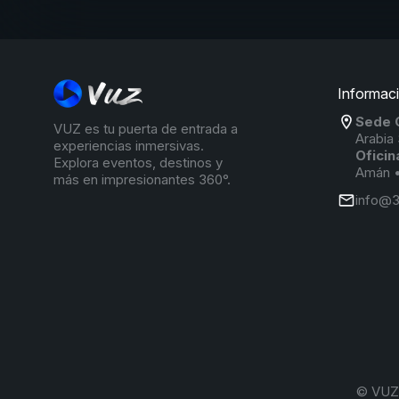
Informac
Sede G
VUZ es tu puerta de entrada a
Arabia
experiencias inmersivas.
Oficin
Explora eventos, destinos y
Amán •
más en impresionantes 360°.
info@
©
VUZ 