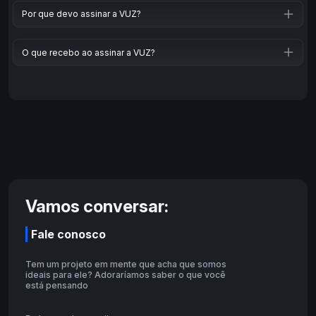
Aproveite o máximo. A VUZ VIP permite acesso ilimitado
esportes aquáticos, além de bastidores, Hollywood e
Por que devo assinar a VUZ?
ao conteúdo e oferece outros benefícios, como pontos
celebridades.
de cortesia que podem ser resgatados na VUZ Shop,
chance de ganhar prêmios exclusivos e acesso a
Você terá acesso ilimitado ao conteúdo VIP, teste
outros recursos.
O que recebo ao assinar a VUZ?
gratuito, eventos exclusivos com múltiplos ângulos de
câmera, desconto em produtos selecionados,
conteúdo sem anúncios e muito mais.
Vamos conversar:
Fale conosco
Tem um projeto em mente que acha que somos
ideais para ele? Adoraríamos saber o que você
está pensando