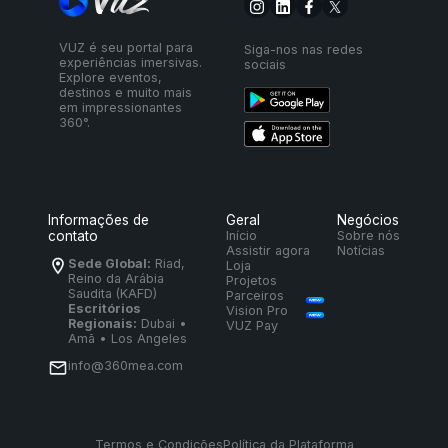
VUZ é seu portal para
Siga-nos nas redes
experiências imersivas.
sociais
Explore eventos,
destinos e muito mais
em impressionantes
360°.
Informações de
Geral
Negócios
contato
Início
Sobre nós
Assistir agora
Notícias
Sede Global:
Riad,
Loja
Reino da Arábia
Projetos
Saudita (KAFD)
Parceiros
Escritórios
Vision Pro
Regionais:
Dubai •
VUZ Pay
Amã • Los Angeles
info@360mea.com
Termos e Condições
Política da Plataforma