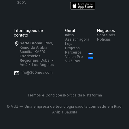
360°.
Informações de
Geral
Negócios
contato
Início
Sobre nós
Assistir agora
Notícias
Sede Global:
Riad,
Loja
Reino da Arábia
Projetos
Saudita (KAFD)
Parceiros
Escritórios
Vision Pro
Regionais:
Dubai •
VUZ Pay
Amã • Los Angeles
info@360mea.com
Termos e Condições
Política da Plataforma
©
VUZ — Uma empresa de tecnologia saudita com sede em Riad,
Arábia Saudita