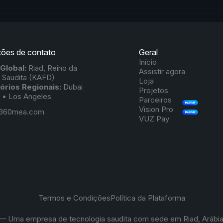
ões de contato
Geral
Início
Global:
Riad, Reino da
Assistir agora
 Saudita (KAFD)
Loja
tórios Regionais:
Dubai
Projetos
 • Los Angeles
Parceiros
Vision Pro
360mea.com
VUZ Pay
Termos e Condições
Política da Plataforma
 Uma empresa de tecnologia saudita com sede em Riad, Arábia