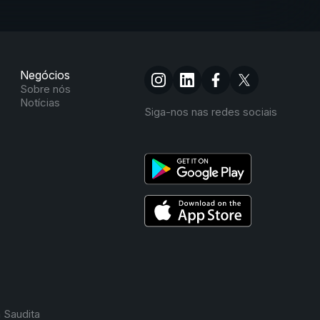
Negócios
Sobre nós
Notícias
Siga-nos nas redes sociais
 Saudita